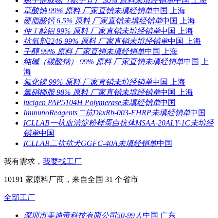
栀子提取物（栀子苷） 30% 原料
未填
经销单
中国 上海
草酸钠 99% 原料 厂家直销
未填
经销单
中国 上海
硬脂酸钙 6.5% 原料 厂家直销
未填
经销单
中国 上海
仲丁醇铝 99% 原料 厂家直销
未填
经销单
中国 上海
抗氧剂2246 99% 原料 厂家直销
未填
经销单
中国 上海
壬醇 99% 原料 厂家直销
未填
经销单
中国 上海
纯碱（碳酸钠） 99% 原料 厂家直销
未填
经销单
中国 上
海
氟化镍 99% 原料 厂家直销
未填
经销单
中国 上海
氯硝柳胺 98% 原料 厂家直销
未填
经销单
中国 上海
lucigen PAP5104H Polymerase
未填
经销单
中国
ImmunoReagents二抗DkxRb-003-EHRP
未填
经销单
中国
ICLLAB一抗血清淀粉样蛋白抗体MSAA-20ALY-1C
未填
经
销单
中国
ICLLAB二抗抗犬GGFC-40A
未填
经销单
中国
我有需求，
我要找工厂
10191
家原料厂商，来自全国
31
个省市
全部工厂
深圳市美迪帝科技有限公司
50-99人
中国 广东