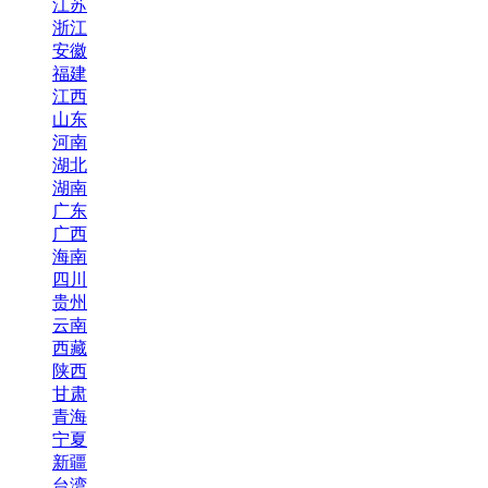
江苏
浙江
安徽
福建
江西
山东
河南
湖北
湖南
广东
广西
海南
四川
贵州
云南
西藏
陕西
甘肃
青海
宁夏
新疆
台湾