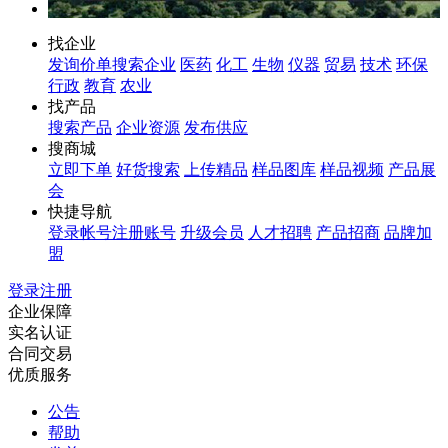
找企业
发询价单
搜索企业
医药
化工
生物
仪器
贸易
技术
环保
行政
教育
农业
找产品
搜索产品
企业资源
发布供应
搜商城
立即下单
好货搜索
上传精品
样品图库
样品视频
产品展
会
快捷导航
登录帐号
注册账号
升级会员
人才招聘
产品招商
品牌加
盟
登录
注册
企业保障
实名认证
合同交易
优质服务
公告
帮助