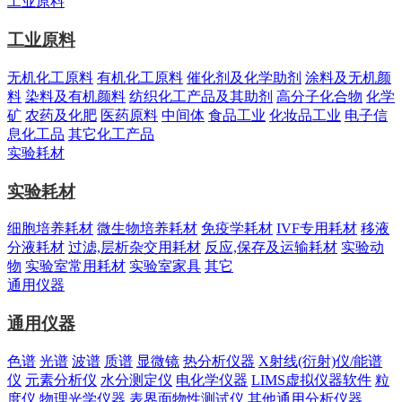
工业原料
工业原料
无机化工原料
有机化工原料
催化剂及化学助剂
涂料及无机颜
料
染料及有机颜料
纺织化工产品及其助剂
高分子化合物
化学
矿
农药及化肥
医药原料
中间体
食品工业
化妆品工业
电子信
息化工品
其它化工产品
实验耗材
实验耗材
细胞培养耗材
微生物培养耗材
免疫学耗材
IVF专用耗材
移液
分液耗材
过滤,层析杂交用耗材
反应,保存及运输耗材
实验动
物
实验室常用耗材
实验室家具
其它
通用仪器
通用仪器
色谱
光谱
波谱
质谱
显微镜
热分析仪器
X射线(衍射)仪/能谱
仪
元素分析仪
水分测定仪
电化学仪器
LIMS虚拟仪器软件
粒
度仪
物理光学仪器
表界面物性测试仪
其他通用分析仪器