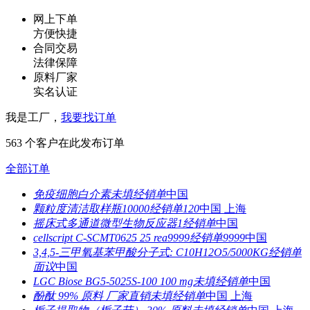
网上下单
方便快捷
合同交易
法律保障
原料厂家
实名认证
我是工厂，
我要找订单
563
个客户在此发布订单
全部订单
免疫细胞白介素
未填
经销单
中国
颗粒度清洁取样瓶
10000
经销单
120
中国 上海
摇床式多通道微型生物反应器
1
经销单
中国
cellscript C-SCMT0625 25 rea
9999
经销单
9999
中国
3,4,5-三甲氧基苯甲酸分子式: C10H12O5/
5000KG
经销单
面议
中国
LGC Biose BG5-5025S-100 100 mg
未填
经销单
中国
酚酞 99% 原料 厂家直销
未填
经销单
中国 上海