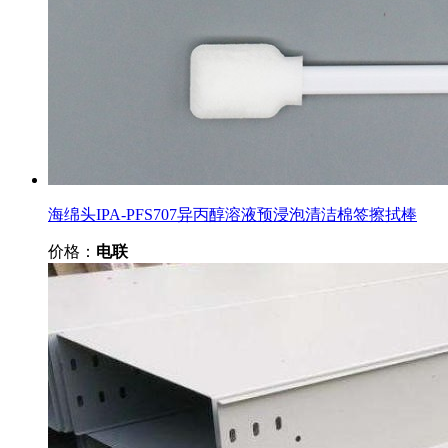
海绵头IPA-PFS707异丙醇溶液预浸泡清洁棉签擦拭棒
价格：
电联