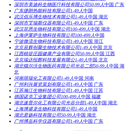
深圳市美迪科生物医疗科技有限公司
50-99人
中国 广东
广东捷朗热能科技有限公司
1-49人
中国
武汉佰乐博生物技术有限公司
1-49人
中国 湖北
深圳市艾瑞斯仪器有限公司
1-49人
中国 广东
武汉菲恩生物科技有限公司
100-499人
中国 湖北
上海伊莱萨生物科技有限公司
100-499人
中国
宁波微流生物科技有限公司
1-49人
中国 浙江
北京辰辉创聚生物技术有限公司
1-49人
中国 北京
江西植提庄园健康产业有限公司
50-99人
中国 江西
北京瑞达恒辉科技发展有限公
1-49人
中国 北京
湖北猫尔沃生物医药有限公司光谷二部
50-99人
中国 湖
北
河南琅瑞化工有限公司
1-49人
中国 河南
广州利兴展览策划有限公司
1-49人
中国 广东
江苏瀚江生物科技有限公司
1-49人
中国 江苏
德国诺克工业集团公司
100-499人
中国 福建
湖北速普尔化工有限公司光谷分部
1-49人
中国 湖北
上海博盛龙生物科技有限公司
1-49人
中国
湖北君扬科技有限公司
50-99人
中国 湖北
广州博岳科学仪器有限公司
1-49人
中国 广东