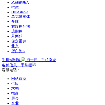
乙酰辅酶A
抗体
DNAstable
单克隆抗体
多肽
右旋糖酐70
琼脂糖
苯丙酮
保定雷弗
北京
蛋白酶K
手机端浏览
扫一扫，手机浏览
各种信息一手掌握
客服电话：
网站首页
供应
求购
招商
展会
企业