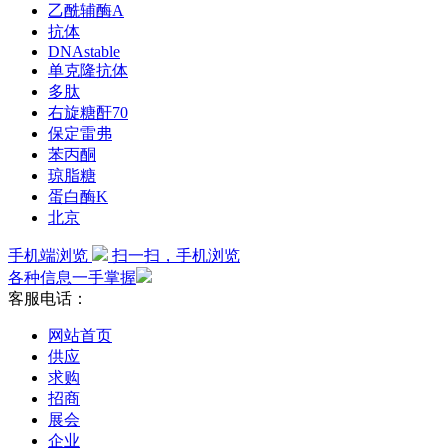
乙酰辅酶A
抗体
DNAstable
单克隆抗体
多肽
右旋糖酐70
保定雷弗
苯丙酮
琼脂糖
蛋白酶K
北京
手机端浏览
扫一扫，手机浏览
各种信息一手掌握
客服电话：
网站首页
供应
求购
招商
展会
企业