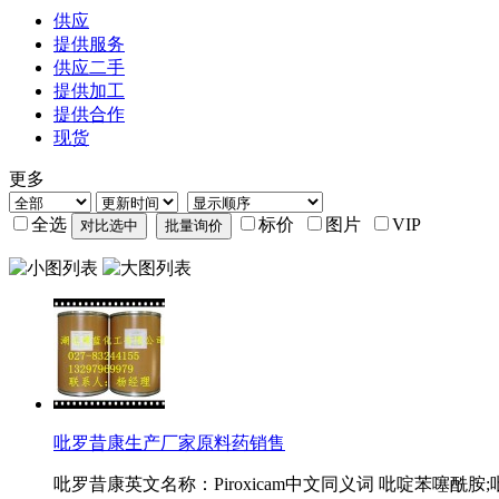
供应
提供服务
供应二手
提供加工
提供合作
现货
更多
全选
标价
图片
VIP
吡罗昔康生产厂家原料药销售
吡罗昔康英文名称：Piroxicam中文同义词 吡啶苯噻酰胺;吡氧噻