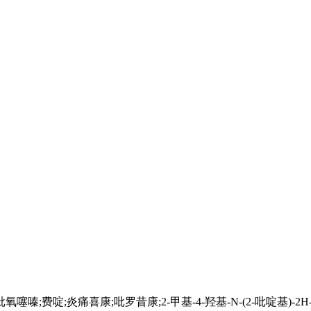
嗪;费啶;炎痛喜康;吡罗昔康;2-甲基-4-羟基-N-(2-吡啶基)-2H-1