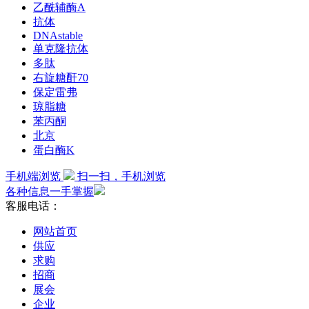
乙酰辅酶A
抗体
DNAstable
单克隆抗体
多肽
右旋糖酐70
保定雷弗
琼脂糖
苯丙酮
北京
蛋白酶K
手机端浏览
扫一扫，手机浏览
各种信息一手掌握
客服电话：
网站首页
供应
求购
招商
展会
企业