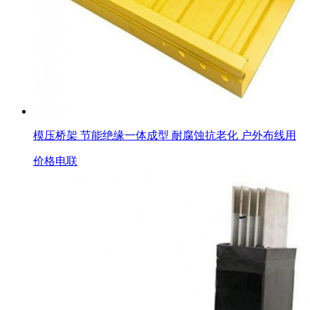
模压桥架 节能绝缘一体成型 耐腐蚀抗老化 户外布线用
价格电联