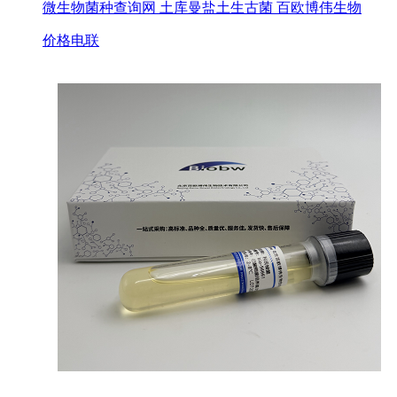
微生物菌种查询网 土库曼盐土生古菌 百欧博伟生物
价格电联