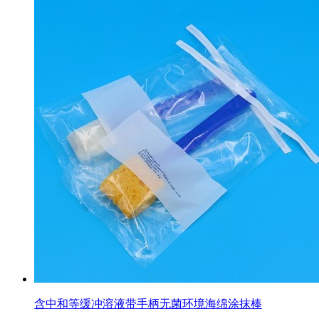
含中和等缓冲溶液带手柄无菌环境海绵涂抹棒