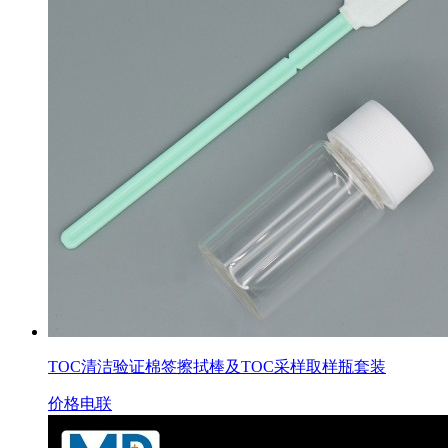
TOC清洁验证棉签擦拭棒及TOC采样取样瓶套装
价格电联