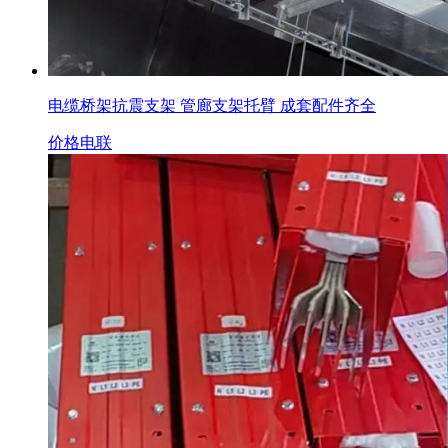
电缆桥架抗震支架 管廊支架托臂 成套配件齐全
价格电联