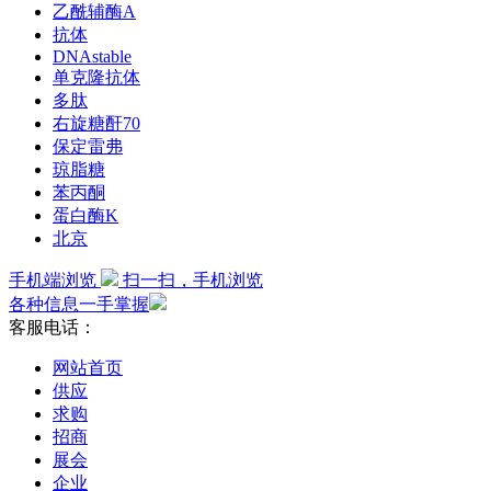
乙酰辅酶A
抗体
DNAstable
单克隆抗体
多肽
右旋糖酐70
保定雷弗
琼脂糖
苯丙酮
蛋白酶K
北京
手机端浏览
扫一扫，手机浏览
各种信息一手掌握
客服电话：
网站首页
供应
求购
招商
展会
企业