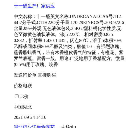
十一醛生产厂家供应
中文名称：十一醛英文名称:UNDECANALCAS号:112-
44-7分子式:C11H22O分子量:170.29EINECS号:203-972-6
含量:99%外观:无色液体包装:25KG/塑料桶化学性质:无
色至微黄色油状液体。沸点223℃，相对密度0.825-
0.832，折射率 1.430-1.435，闪点80℃，溶于5体积70%
乙醇或同体积80%乙醇及油类，酸值1.0，有强烈玫瑰、
薰香脂蜡香气，带有木香橙皮香气的特征，有橙花、紫
罗兰底蕴。留香一般。用途:广泛地用于香精配方。微量
(0.5%)用于玫瑰、晚香
发送询价单
直接购买
价格电联
比价
中国湖北
2021-09-24 14:16
湖北猫尔沃生物医药...
[未核实]