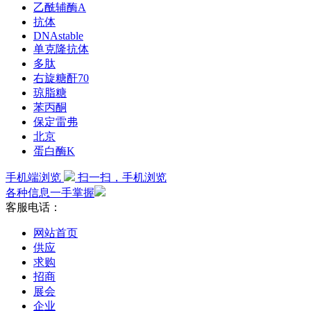
乙酰辅酶A
抗体
DNAstable
单克隆抗体
多肽
右旋糖酐70
琼脂糖
苯丙酮
保定雷弗
北京
蛋白酶K
手机端浏览
扫一扫，手机浏览
各种信息一手掌握
客服电话：
网站首页
供应
求购
招商
展会
企业