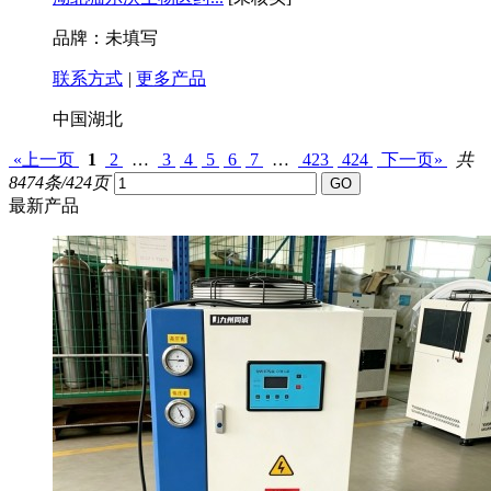
品牌：未填写
联系方式
|
更多产品
中国湖北
«上一页
1
2
…
3
4
5
6
7
…
423
424
下一页»
共
8474条/424页
最新产品