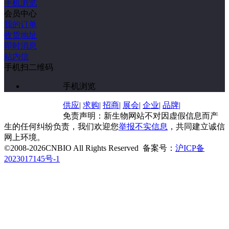
手机浏览
会员中心
我的订单
收货地址
即时消息
站内信
手机扫二维码
手机浏览
供应
|
求购
|
招商
|
展会
|
企业
|
品牌
|
免责声明：新生物网站不对因虚假信息而产
生的任何纠纷负责，我们欢迎您
举报不实信息
，共同建立诚信
网上环境。
©2008-
2026
CNBIO All Rights Reserved
备案号：
沪ICP备
2023017145号-1