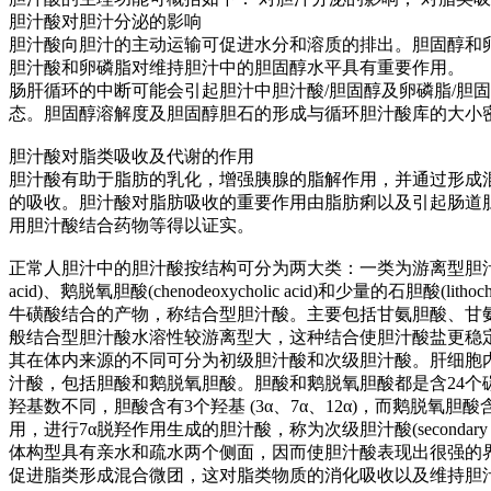
胆汁酸对胆汁分泌的影响
胆汁酸向胆汁的主动运输可促进水分和溶质的排出。胆固醇和
胆汁酸和卵磷脂对维持胆汁中的胆固醇水平具有重要作用。
肠肝循环的中断可能会引起胆汁中胆汁酸/胆固醇及卵磷脂/胆
态。胆固醇溶解度及胆固醇胆石的形成与循环胆汁酸库的大小
胆汁酸对脂类吸收及代谢的作用
胆汁酸有助于脂肪的乳化，增强胰腺的脂解作用，并通过形成
的吸收。胆汁酸对脂肪吸收的重要作用由脂肪痢以及引起肠道
用胆汁酸结合药物等得以证实。
正常人胆汁中的胆汁酸按结构可分为两大类：一类为游离型胆汁酸，包括胆酸(
acid)、鹅脱氧胆酸(chenodeoxycholic acid)和少量的石胆酸(l
牛磺酸结合的产物，称结合型胆汁酸。主要包括甘氨胆酸、甘
般结合型胆汁酸水溶性较游离型大，这种结合使胆汁酸盐更稳定
其在体内来源的不同可分为初级胆汁酸和次级胆汁酸。肝细胞
汁酸，包括胆酸和鹅脱氧胆酸。胆酸和鹅脱氧胆酸都是含24个
羟基数不同，胆酸含有3个羟基 (3α、7α、12α)，而鹅脱氧胆酸
用，进行7α脱羟作用生成的胆汁酸，称为次级胆汁酸(seco
nda
体构型具有亲水和疏水两个侧面，因而使胆汁酸表现出很强的
促进脂类形成混合微团，这对脂类物质的消化吸收以及维持胆