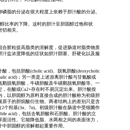
卵磷脂的分泌在很大程度上依赖于胆汁酸的分泌。
固醇比率的下降。这时的胆汁呈胆固醇过饱和状
密切相关。
混合胶粒提高脂类的溶解度，促进肠道对脂类物质
胆汁盐浓度降低的症状如胆汁阴塞、肝硬化以及服
cholic acid)、脱氧胆酸(deoxycholic
ithochalic acid)；另一类是上述游离胆汁酸与甘氨酸或
氨鹅脱氧胆酸，牛磺胆酸及牛磺鹅脱氧胆酸等。一
，在酸或Ca2+存在时不易沉淀出来。胆汁酸按
内，以胆固醇为原料直接合成的胆汁酸称为初级胆
碳原子的胆烷酸衍生物。两者结构上的差别只是含
含2个羟基(3α、7α)。初级胆汁酸在肠道中受细菌作
ry bile acid)，包括去氧胆酸和石胆酸。胆汁酸的立
界面活性。它能降低脂、水两相之间的表面张力，
汁中胆固醇的溶解都起重要作用。