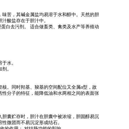
，味苦，其碱金属盐均易溶于水和醇中。天然的胆
胆汁酸盐存在于胆汁中。
型蛋白去污剂。 适合做畜类、禽类及水产等养殖动
溶于水。
加剂。
烃核。同时羟基、羧基的空间配位又全属α型，故
活性分子的特征，能降低油和水两相之间的表面张
入胆囊贮存时，胆汁在胆囊中被浓缩，胆固醇易沉
溶性微团而不易沉淀形成结石。
吸收的作用； 对结肠功能的影响。