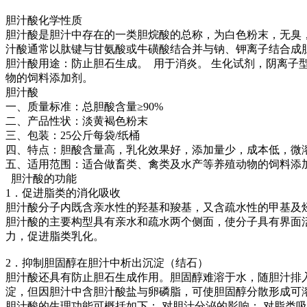
胆汁酸化学性质
胆汁酸是胆汁中存在的一类胆烷酸的总称，为白色粉末，无臭
汁酸通常以肽键与甘氨酸或牛磺酸结合并与钠、钾离子结合成
胆汁酸用途：防止胆石生成。 用于消炎。 生化试剂，阴离子
物的饲料添加剂。
胆汁酸
一、质量标准：总胆酸含量≥90%
二、产品性状：淡黄褐色粉末
三、包装：25公斤每袋/纸桶
四、特点：胆酸含量高，乳化效果好，添加量少，成本低，微
五、适用范围：适合做畜类、禽类及水产等养殖动物的饲料添
胆汁酸的功能
1．促进脂类的消化吸收
胆汁酸分子内既含亲水性的羟基和羧基，又含疏水性的甲基及
胆汁酸的主要构型具有亲水和疏水两个侧面，使分子具有界面
力，促进脂类乳化。
2．抑制胆固醇在胆汁中析出沉淀（结石）
胆汁酸还具有防止胆石生成作用。胆固醇难溶于水，随胆汁排
淀，但因胆汁中含胆汁酸盐与卵磷脂，可使胆固醇分散形成可
胆汁酸的生理功能可概括如下： 对胆汁分泌的影响； 对脂类