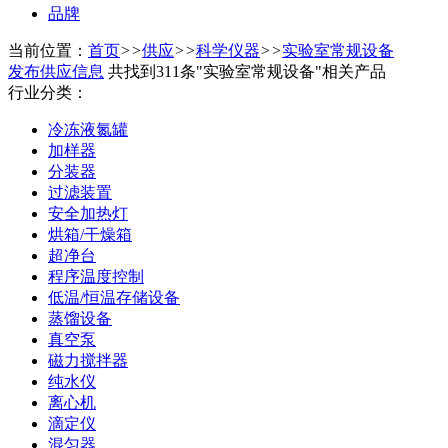
品牌
当前位置：
首页
>>
供应
>>
科学仪器
>>
实验室常规设备
发布供应信息
共找到311条"实验室常规设备"相关产品
行业分类：
冷冻液氮罐
加样器
分装器
过滤装置
安全加热灯
烘箱/干燥箱
超净台
程序温度控制
低温/恒温存储设备
蒸馏设备
真空泵
磁力搅拌器
纯水仪
离心机
滴定仪
混匀器