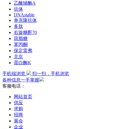
乙酰辅酶A
抗体
DNAstable
单克隆抗体
多肽
右旋糖酐70
琼脂糖
苯丙酮
保定雷弗
北京
蛋白酶K
手机端浏览
扫一扫，手机浏览
各种信息一手掌握
客服电话：
网站首页
供应
求购
招商
展会
企业