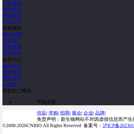
广告服务
积分换礼
网站留言
RSS订阅
其他项目
网站地图
排名推广
违规举报
手机浏览
会员中心
我的订单
收货地址
即时消息
站内信
手机扫二维码
手机浏览
供应
|
求购
|
招商
|
展会
|
企业
|
品牌
|
免责声明：新生物网站不对因虚假信息而产生
©2008-
2026
CNBIO All Rights Reserved
备案号：
沪ICP备202301