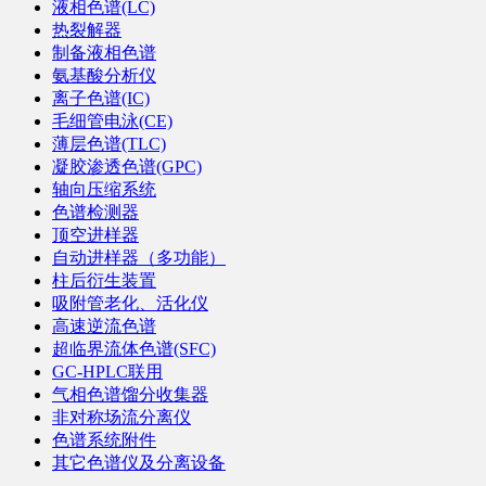
液相色谱(LC)
热裂解器
制备液相色谱
氨基酸分析仪
离子色谱(IC)
毛细管电泳(CE)
薄层色谱(TLC)
凝胶渗透色谱(GPC)
轴向压缩系统
色谱检测器
顶空进样器
自动进样器（多功能）
柱后衍生装置
吸附管老化、活化仪
高速逆流色谱
超临界流体色谱(SFC)
GC-HPLC联用
气相色谱馏分收集器
非对称场流分离仪
色谱系统附件
其它色谱仪及分离设备