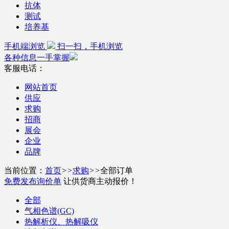
抗体
测试
培养基
手机端浏览
扫一扫，手机浏览
各种信息一手掌握
客服电话：
网站首页
供应
求购
招商
展会
企业
品牌
当前位置：
首页
>>
求购
>>
全部订单
免费发布询价单
让供货商主动报价！
全部
气相色谱(GC)
热解析仪、热解吸仪