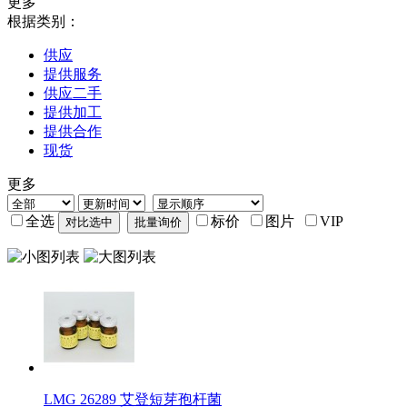
更多
根据类别：
供应
提供服务
供应二手
提供加工
提供合作
现货
更多
全选
标价
图片
VIP
LMG 26289 艾登短芽孢杆菌