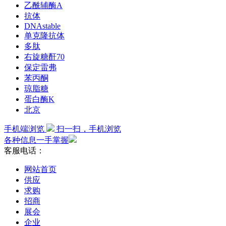
乙酰辅酶A
抗体
DNAstable
单克隆抗体
多肽
右旋糖酐70
保定雷弗
苯丙酮
琼脂糖
蛋白酶K
北京
手机端浏览
扫一扫，手机浏览
各种信息一手掌握
客服电话：
网站首页
供应
求购
招商
展会
企业