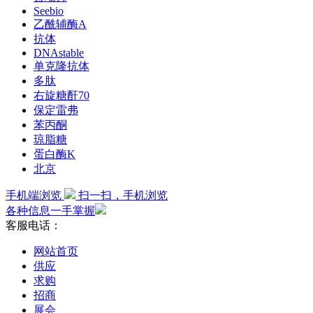
Seebio
乙酰辅酶A
抗体
DNAstable
单克隆抗体
多肽
右旋糖酐70
保定雷弗
苯丙酮
琼脂糖
蛋白酶K
北京
手机端浏览
扫一扫，手机浏览
各种信息一手掌握
客服电话：
网站首页
供应
求购
招商
展会