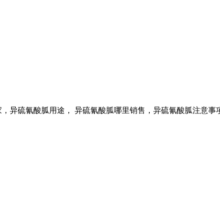
家，异硫氰酸胍用途， 异硫氰酸胍哪里销售，异硫氰酸胍注意事项