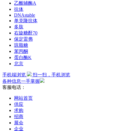
乙酰辅酶A
抗体
DNAstable
单克隆抗体
多肽
右旋糖酐70
保定雷弗
琼脂糖
苯丙酮
蛋白酶K
北京
手机端浏览
扫一扫，手机浏览
各种信息一手掌握
客服电话：
网站首页
供应
求购
招商
展会
企业