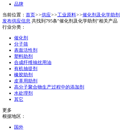
品牌
当前位置：
首页
>>
供应
>>
工业原料
>>
催化剂及化学助剂
发布供应信息
共找到795条"催化剂及化学助剂"相关产品
行业分类：
催化剂
分子筛
表面活性剂
塑料助剂
合成纤维抽丝用油
有机抽提剂
橡胶助剂
皮革用助剂
高分子聚合物生产过程中的添加剂
水处理剂
其它
更多
根据地区：
国外