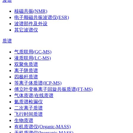
波谱
核磁共振(NMR)
电子顺磁共振波谱仪(ESR)
波谱部件及外设
其它波谱仪
质谱
气质联用(GC-MS)
液质联用(LC-MS)
双聚焦质谱
离子阱质谱
四极杆质谱
等离子体质谱(ICP-MS)
傅立叶变换离子回旋共振质谱(FT-MS)
气体质谱/在线质谱
氦质谱检漏仪
二次离子质谱
飞行时间质谱
生物质谱
有机质谱仪(Organic-MASS)
无机质谱仪(Inorganic-MASS)