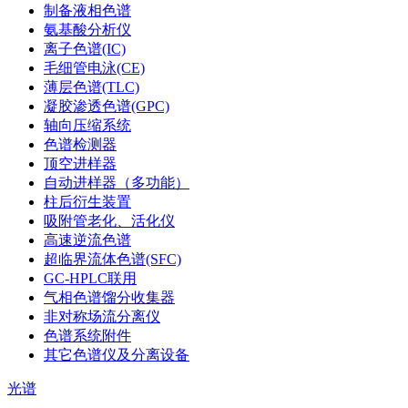
制备液相色谱
氨基酸分析仪
离子色谱(IC)
毛细管电泳(CE)
薄层色谱(TLC)
凝胶渗透色谱(GPC)
轴向压缩系统
色谱检测器
顶空进样器
自动进样器（多功能）
柱后衍生装置
吸附管老化、活化仪
高速逆流色谱
超临界流体色谱(SFC)
GC-HPLC联用
气相色谱馏分收集器
非对称场流分离仪
色谱系统附件
其它色谱仪及分离设备
光谱