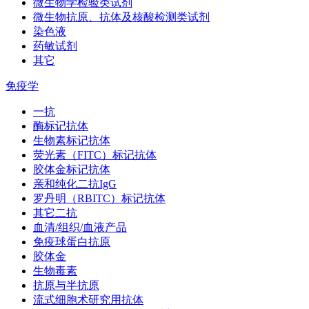
微生物学检验类试剂
微生物抗原、抗体及核酸检测类试剂
染色液
药敏试剂
其它
免疫学
一抗
酶标记抗体
生物素标记抗体
荧光素（FITC）标记抗体
胶体金标记抗体
亲和纯化二抗IgG
罗丹明（RBITC）标记抗体
其它二抗
血清/组织/血液产品
免疫球蛋白抗原
胶体金
生物毒素
抗原与半抗原
流式细胞术研究用抗体