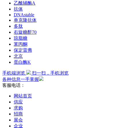
乙酰辅酶A
抗体
DNAstable
单克隆抗体
多肽
右旋糖酐70
琼脂糖
苯丙酮
保定雷弗
北京
蛋白酶K
手机端浏览
扫一扫，手机浏览
各种信息一手掌握
客服电话：
网站首页
供应
求购
招商
展会
企业