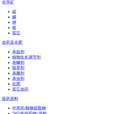
化学矿
硫
磷
钾
铁
其它
农药及化肥
杀鼠剂
植物生长调节剂
杀螨剂
除草剂
杀菌剂
杀虫剂
化肥
其它农药
医药原料
中草药/植物提取物
治疗疾病药物//原料