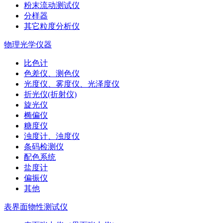
粉末流动测试仪
分样器
其它粒度分析仪
物理光学仪器
比色计
色差仪、测色仪
光度仪、雾度仪、光泽度仪
折光仪(折射仪)
旋光仪
椭偏仪
糖度仪
浊度计、浊度仪
条码检测仪
配色系统
盐度计
偏振仪
其他
表界面物性测试仪