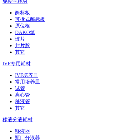
免疫学耗材
酶标板
可拆式酶标板
原位框
DAKO笔
玻片
封片胶
其它
IVF专用耗材
IVF培养皿
常用培养皿
试管
离心管
移液管
其它
移液分液耗材
移液器
瓶口分液器