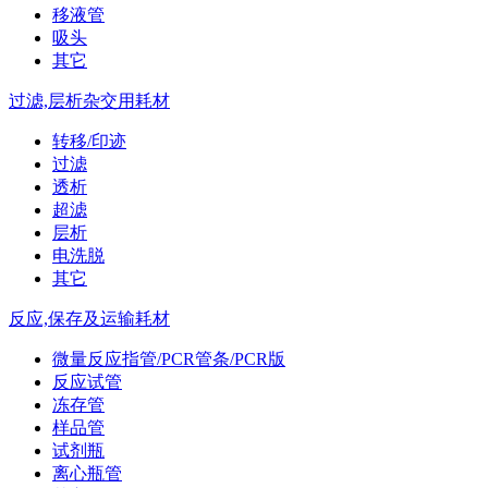
移液管
吸头
其它
过滤,层析杂交用耗材
转移/印迹
过滤
透析
超滤
层析
电洗脱
其它
反应,保存及运输耗材
微量反应指管/PCR管条/PCR版
反应试管
冻存管
样品管
试剂瓶
离心瓶管