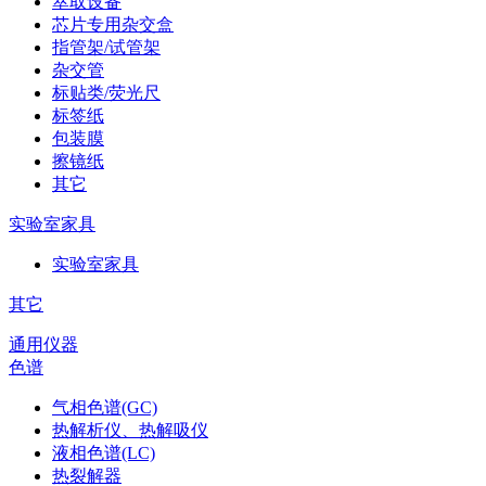
萃取设备
芯片专用杂交盒
指管架/试管架
杂交管
标贴类/荧光尺
标签纸
包装膜
擦镜纸
其它
实验室家具
实验室家具
其它
通用仪器
色谱
气相色谱(GC)
热解析仪、热解吸仪
液相色谱(LC)
热裂解器