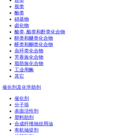
烃类
胺类
酚类
硝基物
卤化物
酸类, 酯类和酐类化合物
醇类和醚类化合物
醛类和酮类化合物
杂环类化合物
芳香族化合物
脂肪族化合物
工业用酶
其它
催化剂及化学助剂
催化剂
分子筛
表面活性剂
塑料助剂
合成纤维抽丝用油
有机抽提剂