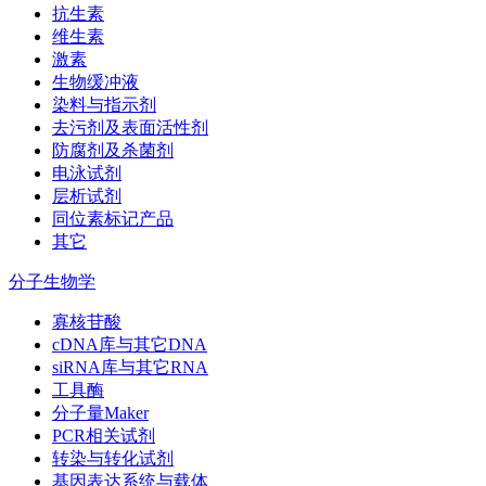
抗生素
维生素
激素
生物缓冲液
染料与指示剂
去污剂及表面活性剂
防腐剂及杀菌剂
电泳试剂
层析试剂
同位素标记产品
其它
分子生物学
寡核苷酸
cDNA库与其它DNA
siRNA库与其它RNA
工具酶
分子量Maker
PCR相关试剂
转染与转化试剂
基因表达系统与载体