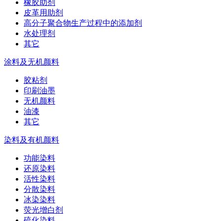
橡胶助剂
皮革用助剂
高分子聚合物生产过程中的添加剂
水处理剂
其它
涂料及无机颜料
胶粘剂
印刷油墨
无机颜料
油漆
其它
染料及有机颜料
功能染料
还原染料
活性染料
分散染料
冰染染料
荧光增白剂
硫化染料