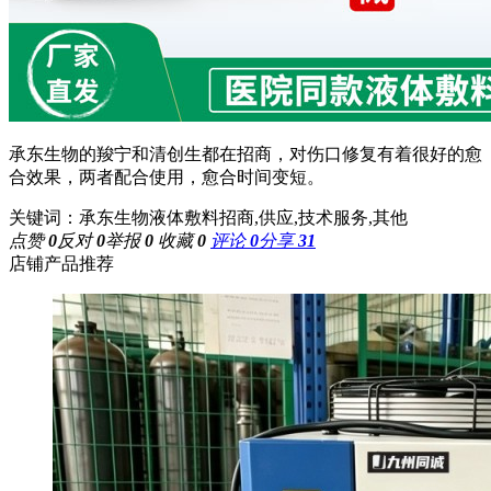
承东生物的羧宁和清创生都在招商，对伤口修复有着很好的愈
合效果，两者配合使用，愈合时间变短。
关键词：承东生物液体敷料招商,供应,技术服务,其他
点赞
0
反对
0
举报
0
收藏
0
评论
0
分享
31
店铺产品推荐