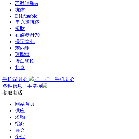
乙酰辅酶A
抗体
DNAstable
单克隆抗体
多肽
右旋糖酐70
保定雷弗
苯丙酮
琼脂糖
蛋白酶K
北京
手机端浏览
扫一扫，手机浏览
各种信息一手掌握
客服电话：
网站首页
供应
求购
招商
展会
企业