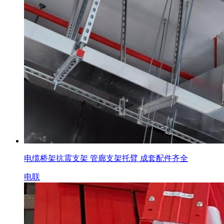
电缆桥架抗震支架 管廊支架托臂 成套配件齐全
电联