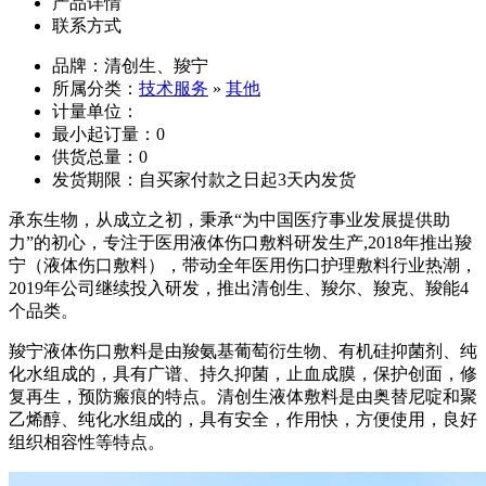
产品详情
联系方式
品牌：清创生、羧宁
所属分类：
技术服务
»
其他
计量单位：
最小起订量：0
供货总量：0
发货期限：自买家付款之日起3天内发货
承东生物，从成立之初，秉承
“为中国医疗事业发展提供助
力”的初心，专注于医用液体伤口敷料研发生产,2018年推出羧
宁（液体伤口敷料），带动全年医用伤口护理敷料行业热潮，
2019年公司继续投入研发，推出清创生、羧尔、羧克、羧能4
个品类。
羧宁液体伤口敷料是由羧氨基葡萄衍生物、有机硅抑菌剂、纯
化水组成的，具有广谱、持久抑菌，止血成膜，保护创面，修
复再生，预防瘢痕的特点。清创生液体敷料是由奥替尼啶和聚
乙烯醇、纯化水组成的，具有安全，作用快，方便使用，良好
组织相容性等特点。