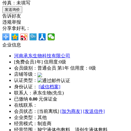
传真：未填写
告诉好友
违规举报
分享拿好礼：
企业信息
河南承东生物科技有限公司
[免费会员1年] 信用度:0级
会员级别：普通会员 第1年 信用度：0级
店铺等级：
认证类型：
身份认证：
[诚信档案]
联系人：承东生物(先生)
已缴纳
0.00
元保证金
在线联系：
会员状态：[
当前离线
]
[加为商友]
[发送信件]
企业类型：其他
经营模式：制造商
经营范围：羧宁液体伤敷料、清创生液体敷料