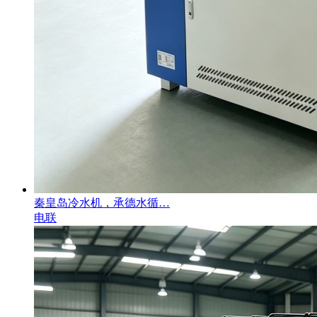
秦皇岛冷水机，承德水循…
电联