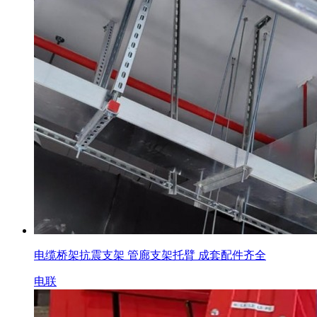
电缆桥架抗震支架 管廊支架托臂 成套配件齐全
电联