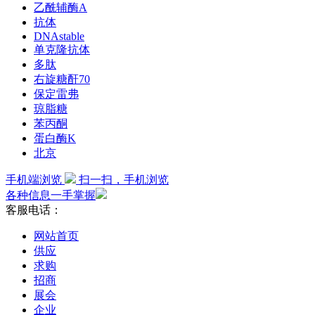
乙酰辅酶A
抗体
DNAstable
单克隆抗体
多肽
右旋糖酐70
保定雷弗
琼脂糖
苯丙酮
蛋白酶K
北京
手机端浏览
扫一扫，手机浏览
各种信息一手掌握
客服电话：
网站首页
供应
求购
招商
展会
企业