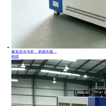
秦皇岛冷水机，承德水循…
电联