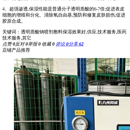
4、
超强渗透
,保湿性能是普通分子透明质酸的6-7倍;促进表皮
细胞的增殖和分化、清除氧自由基,预防和修复皮肤损伤;促进
胶原合成。
关键词：透明质酸钠喷剂敷料保湿效果好,供应,技术服务,医药
技术服务,其它
点赞
0
反对
0
举报
0
收藏
0
评论
0
分享
62
店铺产品推荐