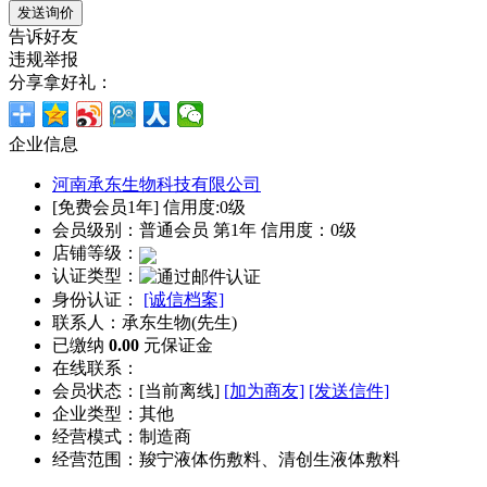
告诉好友
违规举报
分享拿好礼：
企业信息
河南承东生物科技有限公司
[免费会员1年] 信用度:0级
会员级别：普通会员 第1年 信用度：0级
店铺等级：
认证类型：
身份认证：
[诚信档案]
联系人：承东生物(先生)
已缴纳
0.00
元保证金
在线联系：
会员状态：[
当前离线
]
[加为商友]
[发送信件]
企业类型：其他
经营模式：制造商
经营范围：羧宁液体伤敷料、清创生液体敷料