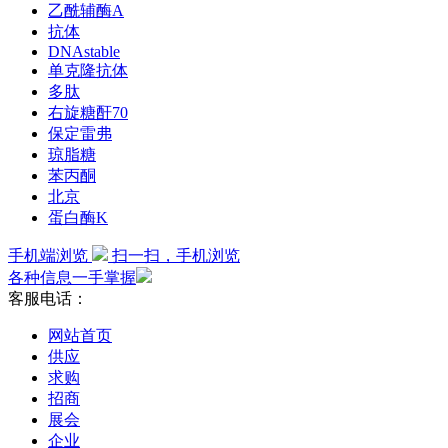
乙酰辅酶A
抗体
DNAstable
单克隆抗体
多肽
右旋糖酐70
保定雷弗
琼脂糖
苯丙酮
北京
蛋白酶K
手机端浏览
扫一扫，手机浏览
各种信息一手掌握
客服电话：
网站首页
供应
求购
招商
展会
企业