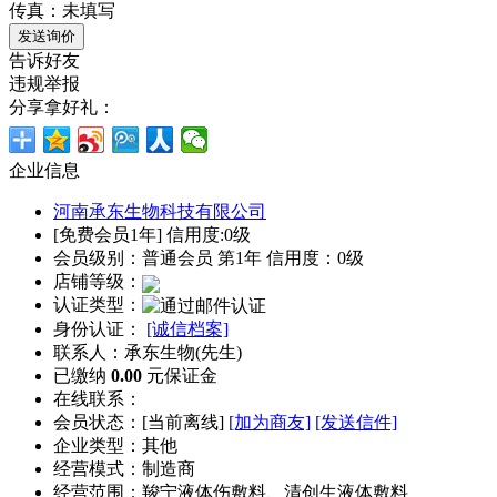
传真：未填写
告诉好友
违规举报
分享拿好礼：
企业信息
河南承东生物科技有限公司
[免费会员1年] 信用度:0级
会员级别：普通会员 第1年 信用度：0级
店铺等级：
认证类型：
身份认证：
[诚信档案]
联系人：承东生物(先生)
已缴纳
0.00
元保证金
在线联系：
会员状态：[
当前离线
]
[加为商友]
[发送信件]
企业类型：其他
经营模式：制造商
经营范围：羧宁液体伤敷料、清创生液体敷料