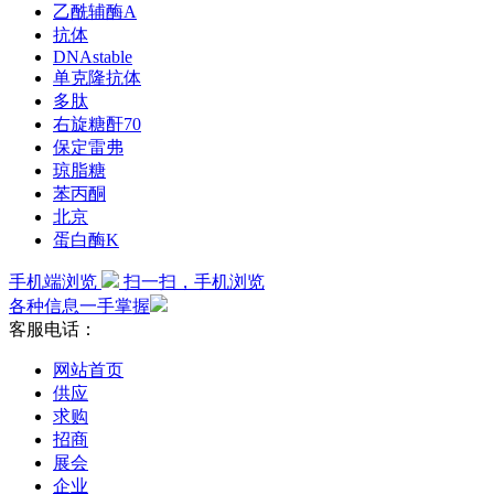
乙酰辅酶A
抗体
DNAstable
单克隆抗体
多肽
右旋糖酐70
保定雷弗
琼脂糖
苯丙酮
北京
蛋白酶K
手机端浏览
扫一扫，手机浏览
各种信息一手掌握
客服电话：
网站首页
供应
求购
招商
展会
企业