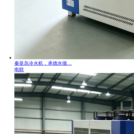
秦皇岛冷水机，承德水循…
电联