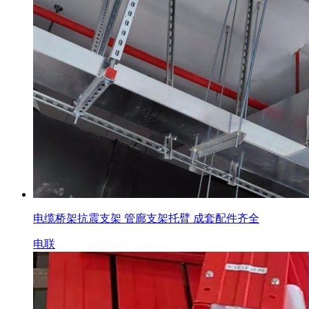
电缆桥架抗震支架 管廊支架托臂 成套配件齐全
电联