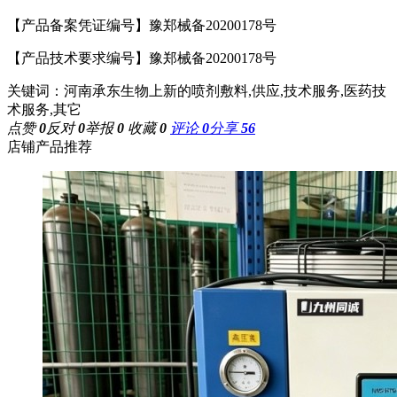
【产品备案凭证编号】豫郑械备
20200178号
【产品技术要求编号】豫郑械备
20200178号
关键词：河南承东生物上新的喷剂敷料,供应,技术服务,医药技
术服务,其它
点赞
0
反对
0
举报
0
收藏
0
评论
0
分享
56
店铺产品推荐