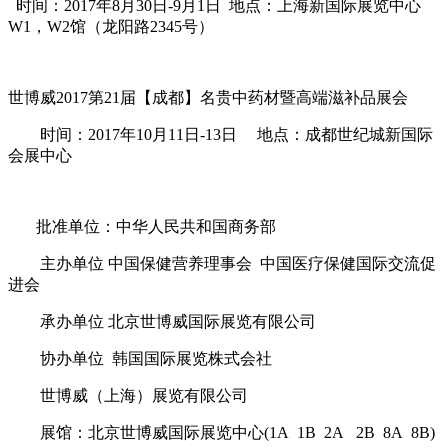
时间：
2017
年
8
月
30
日
-9
月
1
日
地点：上海新国际展览中心
W1
，
W2
馆（龙阳路
2345
号）
世博威
2017
第
21
届【
成都
】名贵中药材暨高端滋补品展会
时间：
2017
年
10
月
11
日
-13
日
地点：成都世纪城新国际
会展中心
批准单位：中华人民共和国商务部
主办单位
中国保健营养理事会 中国医疗保健国际交流促
进会
承办单位
北京世博威国际展览有限公司
协办单位
韩国国际展览株式会社
世博威（上海）展览有限公司
展馆：北京世博威国际展览中心
(1A 1B 2A 2B 8A 8B)