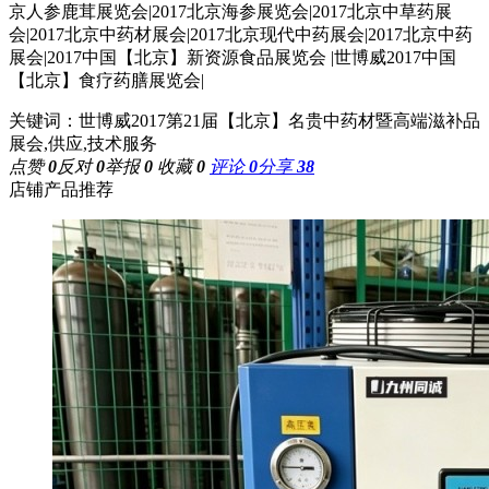
京人参鹿茸展览会
|2017
北京海参展览会
|2017
北京中草药展
会
|2017
北京中药材展会
|2017
北京现代中药展会
|2017
北京中药
展会
|2017
中国【北京】新资源食品展览会
|
世博威
2017
中国
【北京】食疗药膳展览会
|
关键词：世博威2017第21届【北京】名贵中药材暨高端滋补品
展会,供应,技术服务
点赞
0
反对
0
举报
0
收藏
0
评论
0
分享
38
店铺产品推荐