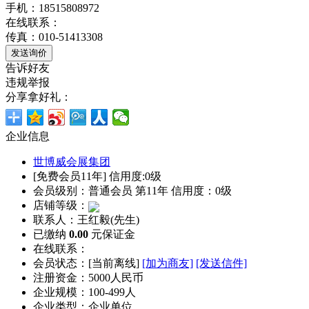
手机：18515808972
在线联系：
传真：010-51413308
告诉好友
违规举报
分享拿好礼：
企业信息
世博威会展集团
[免费会员11年] 信用度:0级
会员级别：普通会员 第11年 信用度：0级
店铺等级：
联系人：王红毅(先生)
已缴纳
0.00
元保证金
在线联系：
会员状态：[
当前离线
]
[加为商友]
[发送信件]
注册资金：5000人民币
企业规模：100-499人
企业类型：企业单位