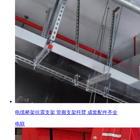
电缆桥架抗震支架 管廊支架托臂 成套配件齐全
电联