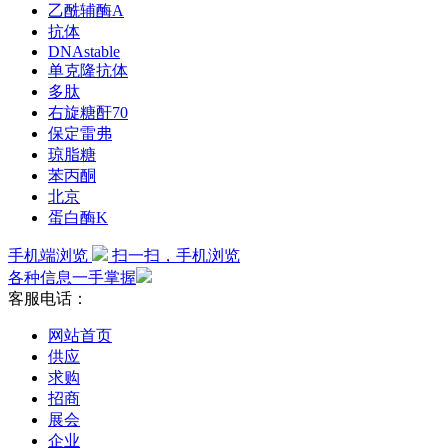
乙酰辅酶A
抗体
DNAstable
单克隆抗体
多肽
右旋糖酐70
保定雷弗
琼脂糖
苯丙酮
北京
蛋白酶K
手机端浏览
扫一扫，手机浏览
各种信息一手掌握
客服电话：
网站首页
供应
求购
招商
展会
企业