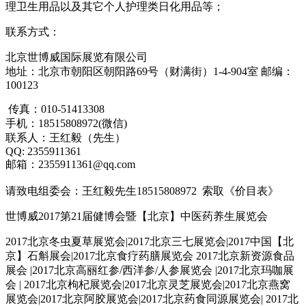
理卫生用品以及其它个人护理类日化用品等；
联系方式：
北京世博威国际展览有限公司
地址：北京市朝阳区朝阳路
69
号（财满街）
1-4-904
室 邮编：
100123
传真：
010-51413308
手机：
18515808972(
微信
)
联系人：
王红毅
（先生）
QQ: 2355911361
邮箱：
2355911361@qq.com
请致电组委会：
王红毅
先生
18515808972
索取《价目表》
世博威
2017
第
21
届健博会暨【北京】中医药养生展览会
2017
北京冬虫夏草展览会
|2017
北京三七展览会
|2017
中国【北
京】石斛展会
|2017
北京食疗药膳展览会
2017
北京新资源食品
展会
|2017
北京高丽红参
/
西洋参
/
人参展览会
|2017
北京玛咖展
会
| 2017
北京枸杞展览会
|2017
北京灵芝展览会
|2017
北京燕窝
展览会
|2017
北京阿胶展览会
|2017
北京药食同源展览会
| 2017
北