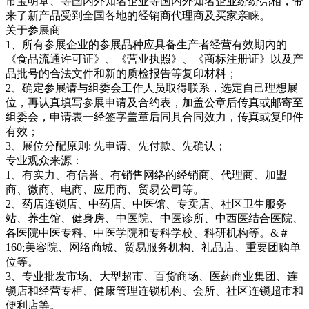
市宝明堂、等国内外知名企业等国内外知名企业纷纷亮相，带
来了新产品受到全国各地的经销商代理商及买家亲睐。
关于参展商
1
、所有参展企业的参展品种应具备生产者经营有效期内的
《食品流通许可证》、《营业执照》、《商标注册证》以及产
品批号的合法文件和新的质检报告等复印材料；
2
、确定参展请与组委会工作人员取得联系，选定自己理想展
位，再认真填写参展申请及合约表，加盖公章后传真或邮寄至
组委会，申请表一经签字盖章后同具合同效力，传真或复印件
有效；
3
、展位分配原则
:
先申请、先付款、先确认；
专业观众来源：
1
、有实力、有信誉、有销售网络的经销商、代理商、加盟
商、微商、电商、应用商、贸易公司等。
2
、药店连锁店、中药店、中医馆、专卖店、社区卫生服务
站、养生馆、健身房、中医院、中医诊所、中西医结合医院、
各医院中医专科、中医学院和专科学校、科研机构等。
&
＃
160;
美容院、网络商城、贸易服务机构、礼品店、重要团购单
位等。
3
、专业批发市场、大型超市、百货商场、医药商业集团、连
锁店和经营专柜、健康管理连锁机构、会所、社区连锁超市和
便利店等。