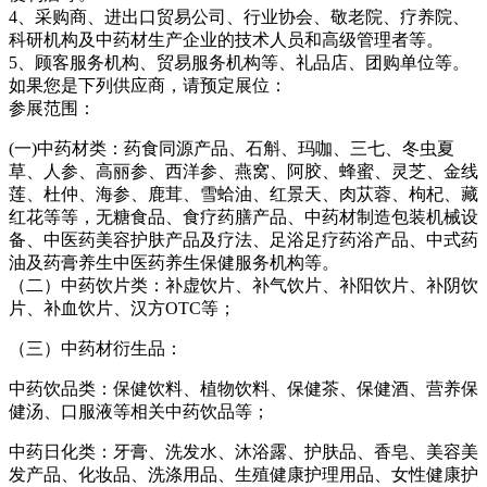
4
、采购商、进出口贸易公司、行业协会、敬老院、疗养院、
科研机构及中药材生产企业的技术人员和高级管理者等。
5
、顾客服务机构、贸易服务机构等、礼品店、团购单位等。
如果您是下列供应商，请预定展位：
参展范围：
(
一
)
中药材类：
药食同源产品、石斛、玛咖、三七、冬虫夏
草、人参、高丽参、西洋参、燕窝、阿胶、蜂蜜、灵芝、金线
莲、杜仲、海参、鹿茸、雪蛤油、红景天、肉苁蓉、枸杞、藏
红花等等，无糖食品、食疗药膳产品、中药材制造包装机械设
备、中医药美容护肤产品及疗法、足浴足疗药浴产品、中式药
油及药膏养生中医药养生保健服务机构等。
（二）
中药饮片类：补虚饮片、补气饮片、补阳饮片、补阴饮
片、补血饮片、汉方
OTC
等；
（三）中药材衍生品：
中药饮品类：保健饮料、植物饮料、保健茶、保健酒、营养保
健汤、口服液等相关中药饮品等；
中药日化类：牙膏、洗发水、沐浴露、护肤品、香皂、美容美
发产品、化妆品、洗涤用品、生殖健康护理用品、女性健康护