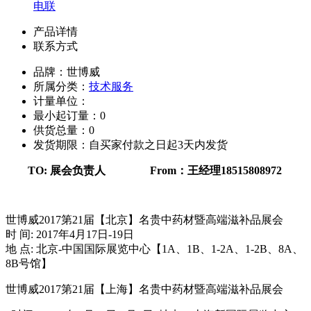
电联
产品详情
联系方式
品牌：世博威
所属分类：
技术服务
计量单位：
最小起订量：0
供货总量：0
发货期限：自买家付款之日起3天内发货
TO:
展会负责人
From
：王经理
18515808972
世博威
2017
第
21
届【北京】名贵中药材暨高端滋补品展会
时
间
: 2017
年
4
月
17
日
-19
日
地
点
:
北京
-
中国国际展览中心【
1A
、
1B
、
1-2A
、
1-2B
、
8A
、
8B
号馆】
世博威
2017
第
21
届【
上海
】名贵中药材暨高端滋补品展会