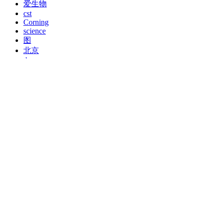
爱生物
cst
Corning
science
图
北京
den
bioassay
PARTNERS
AppliChem
Enzo
手机端浏览
扫一扫，手机浏览
各种信息一手掌握
客服电话：
网站首页
供应
求购
招商
展会
企业
品牌