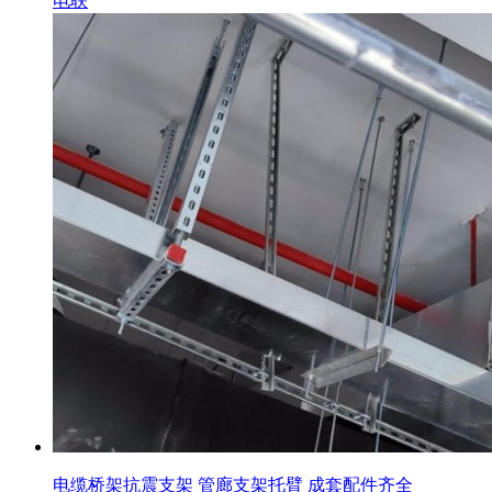
电联
电缆桥架抗震支架 管廊支架托臂 成套配件齐全