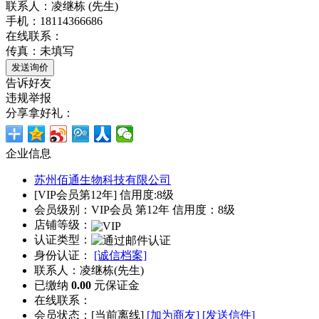
联系人：凌继栋 (先生)
手机：18114366686
在线联系：
传真：未填写
告诉好友
违规举报
分享拿好礼：
企业信息
苏州佰通生物科技有限公司
[VIP会员第12年] 信用度:8级
会员级别：VIP会员 第12年 信用度：8级
店铺等级：
认证类型：
身份认证：
[诚信档案]
联系人：凌继栋(先生)
已缴纳
0.00
元保证金
在线联系：
会员状态：[
当前离线
]
[加为商友]
[发送信件]