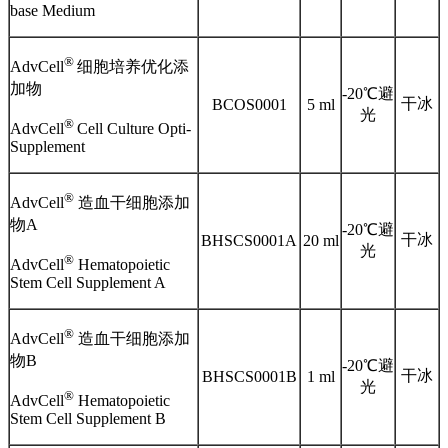
ba
se Medium
®
AdvCell
细胞培养优化添
加物
-20℃避
干冰
BCOS0001
5 ml
光
®
AdvCell
Cell Culture Opti-
Supplement
®
AdvCell
造血干细胞添加
物
A
-20℃避
干冰
BHSCS0001A
20 ml
光
®
AdvCell
Hematopoietic
Stem Cell Supplement A
®
AdvCell
造血干细胞添加
物
B
-20℃避
干冰
BHSCS0001B
1 ml
光
®
AdvCell
Hematopoietic
Stem Cell Supplement B