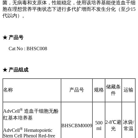
菌，无病毒和支原体，性能稳定，使用该培养基能使造血干细
胞在理想营养平衡状态下进行多代扩增而不发生分化（至少
15
代以内）。
★ 产品号
Cat No : BHSC008
★ 产品组成
储藏条
名称
产品号
规格
运输
件
®
AdvCell
造血干细胞无酚
红基本培养基
2-8℃避
冰袋
/
500
BHSCBM0009
ml
光
常温
®
AdvCell
Hematopoietic
Stem Cell Phenol Red-free