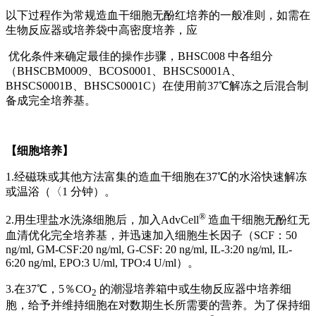
以下过程作为常规造血干细胞无酚红培养的一般准则，如需在
生物反应器或培养袋中高密度培养，应
优化条件来确定最佳的操作步骤，BHSC008 中各组分
（
BHSCBM0009、BCOS0001、BHSCS0001A、
BHSCS0001B、BHSCS0001C）在使用前
37℃解冻之后混合制
备成完全培养基。
【细胞培养】
1.经磁珠或其他方法富集的造血干细胞在
37℃的水浴快速解冻
或温浴（〈1 分钟）。
®
2.用生理盐水洗涤细胞后，加入AdvCell
造血干细胞无酚红无
血清优化完全培养基，并迅速加入细胞生长因子（
SCF：50
ng/ml, GM-CSF:20 ng/ml, G-CSF: 20 ng/ml, IL-3:20 ng/ml, IL-
6:20 ng/ml, EPO:3 U/ml, TPO:4 U/ml）。
3.在
37℃，5％CO
的潮湿培养箱中或生物反应器中培养细
2
胞，给予并维持细胞在对数期生长所需要的营养。为了保持细