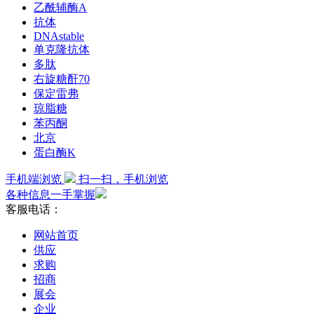
乙酰辅酶A
抗体
DNAstable
单克隆抗体
多肽
右旋糖酐70
保定雷弗
琼脂糖
苯丙酮
北京
蛋白酶K
手机端浏览
扫一扫，手机浏览
各种信息一手掌握
客服电话：
网站首页
供应
求购
招商
展会
企业