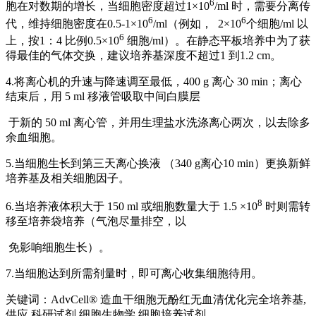
6
胞在对数期的增长，当细胞密度超过1×10
/ml 时，需要分离传
6
6
代，维持细胞密度在0.5-1×10
/ml（例如， 2×10
个细胞/ml 以
6
上，按1：4 比例0.5×10
细胞/ml）。在静态平板培养中为了获
得最佳的气体交换，建议培养基深度不超过1 到1.2 cm。
4.将离心机的升速与降速调至最低，
400 g 离心 30 min；离心
结束后，用 5 ml 移液管吸取中间白膜层
于新的
50 ml 离心管，并用生理盐水洗涤离心两次，以去除多
余血细胞。
5.当细胞生长到第三天离心换液 （
340 g离心10 min）更换新鲜
培养基及相关细胞因子。
8
6.当培养液体积大于
150 ml 或细胞数量大于 1.5 ×10
时则需转
移至培养袋培养（气泡尽量排空，以
免影响细胞生长）。
7.当细胞达到所需剂量时，即可离心收集细胞待用。
关键词：AdvCell® 造血干细胞无酚红无血清优化完全培养基,
供应,科研试剂,细胞生物学,细胞培养试剂