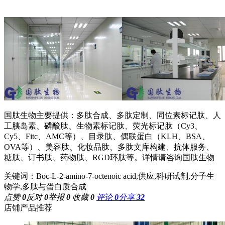
国肽生物主要提供：多肽合成、多肽定制、同位素标记肽、人
工胰岛素、磷酸肽、生物素标记肽、荧光标记肽（Cy3、
Cy5、Fitc、AMC等）、目录肽、偶联蛋白（KLH、BSA、
OVA等）、美容肽、化妆品肽、多肽文库构建、抗体服务、
糖肽、订书肽、药物肽、RGD环肽等。详情请咨询国肽生物
关键词：Boc-L-2-amino-7-octenoic acid,供应,科研试剂,分子生
物学,多肽与蛋白质合成
点赞
0
反对
0
举报
0
收藏
0
评论
0
分享
32
店铺产品推荐