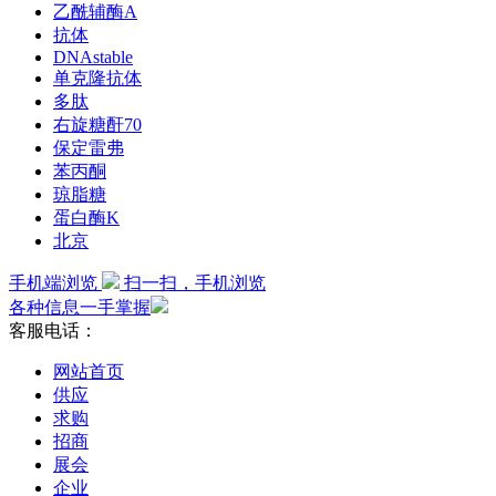
乙酰辅酶A
抗体
DNAstable
单克隆抗体
多肽
右旋糖酐70
保定雷弗
苯丙酮
琼脂糖
蛋白酶K
北京
手机端浏览
扫一扫，手机浏览
各种信息一手掌握
客服电话：
网站首页
供应
求购
招商
展会
企业