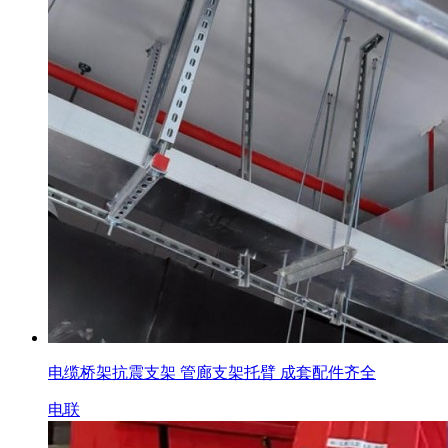
电缆桥架抗震支架 管廊支架托臂 成套配件齐全
电联