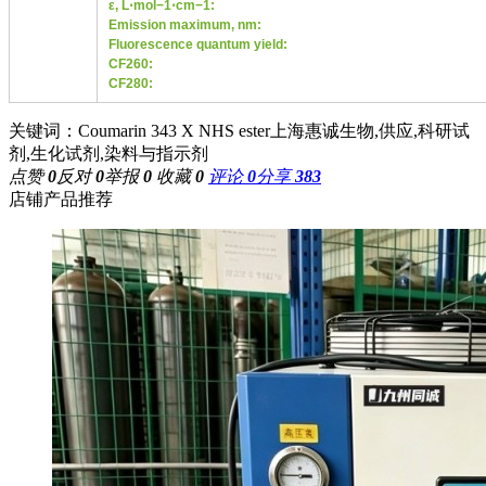
ε, L⋅mol
−1
⋅cm
−1
:
Emission maximum, nm:
Fluorescence quantum yield:
CF
260
:
CF
280
:
关键词：Coumarin 343 X NHS ester上海惠诚生物,供应,科研试
剂,生化试剂,染料与指示剂
点赞
0
反对
0
举报
0
收藏
0
评论
0
分享
383
店铺产品推荐