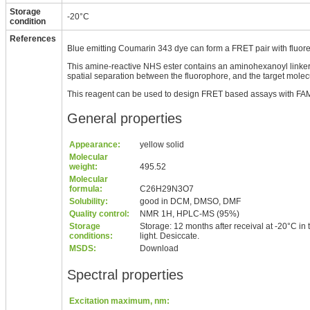
Storage
-20°C
condition
References
Blue emitting Coumarin 343 dye can form a FRET pair with fluore
This amine-reactive NHS ester co
ntains an aminohexanoyl l
inke
spatial separation between the fluorophore, and the target molec
This reagent can be used to design FRET ba
sed assays with FAM
General properties
Appearance:
yellow solid
Molecular
weight:
495.52
Molecular
formula:
C
26
H
29
N
3
O
7
Solubility:
good in DCM, DMSO, DMF
Quality control:
NMR
1
H, HPLC-MS (95%)
Storage
Storage: 12 mo
nths after receival at -20°C in
conditions:
light. Desiccate.
MSDS:
Download
Spectral properties
Excitation maximum, nm: