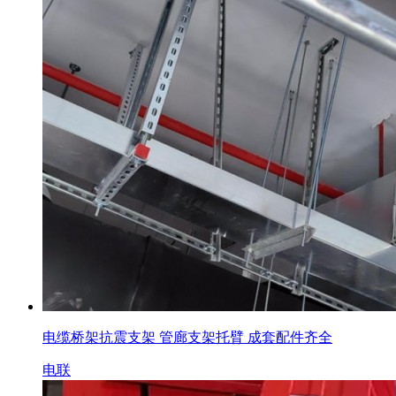
电缆桥架抗震支架 管廊支架托臂 成套配件齐全
电联