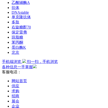
乙酰辅酶A
抗体
DNAstable
单克隆抗体
多肽
右旋糖酐70
保定雷弗
琼脂糖
苯丙酮
蛋白酶K
北京
手机端浏览
扫一扫，手机浏览
各种信息一手掌握
客服电话：
网站首页
供应
求购
招商
展会
企业