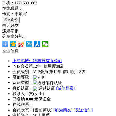
手机：17715331663
在线联系：
传真：未填写
告诉好友
违规举报
分享拿好礼：
企业信息
上海惠诚生物科技有限公司
[VIP会员第12年] 信用度:8级
会员级别：VIP会员 第12年 信用度：8级
店铺等级：
认证类型：
身份认证：
通过认证
[诚信档案]
联系人：文(女士)
已缴纳
0.00
元保证金
在线联系：
会员状态：[
当前离线
]
[加为商友]
[发送信件]
注册资金：50人民币