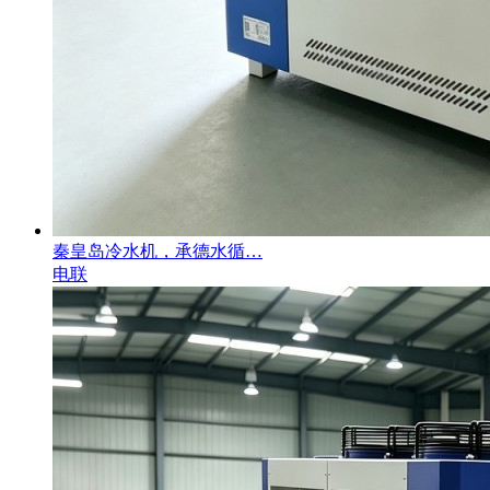
秦皇岛冷水机，承德水循…
电联