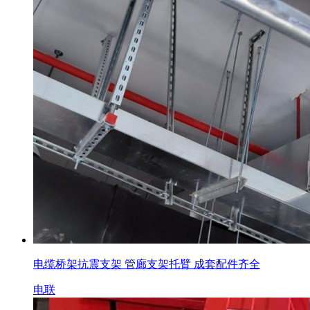
电缆桥架抗震支架 管廊支架托臂 成套配件齐全
电联