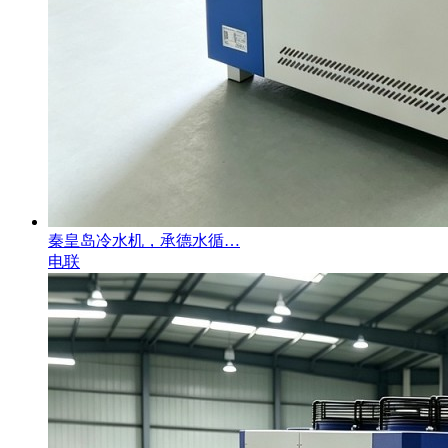
秦皇岛冷水机，承德水循…
电联