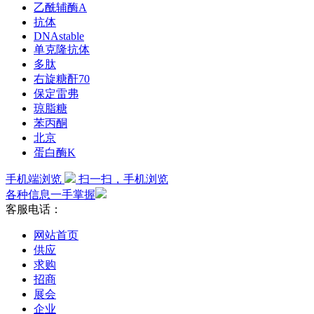
乙酰辅酶A
抗体
DNAstable
单克隆抗体
多肽
右旋糖酐70
保定雷弗
琼脂糖
苯丙酮
北京
蛋白酶K
手机端浏览
扫一扫，手机浏览
各种信息一手掌握
客服电话：
网站首页
供应
求购
招商
展会
企业