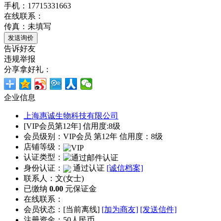
手机：17715331663
在线联系：
传真：未填写
告诉好友
违规举报
分享拿好礼：
企业信息
上海惠诚生物科技有限公司
[VIP会员第12年] 信用度:8级
会员级别：VIP会员 第12年 信用度：8级
店铺等级：
认证类型：
身份认证：
通过认证
[诚信档案]
联系人：文(女士)
已缴纳
0.00
元保证金
在线联系：
会员状态：[
当前离线
]
[加为商友]
[发送信件]
注册资金：50人民币