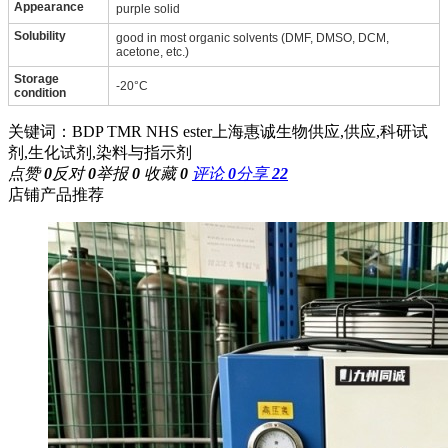
Appearance
purple solid
Solubility
good in most organic solvents (DMF, DMSO, DCM,
acetone, etc.)
Storage
-20°C
condition
关键词：BDP TMR NHS ester上海惠诚生物供应,供应,科研试
剂,生化试剂,染料与指示剂
点赞
0
反对
0
举报
0
收藏
0
评论
0
分享
22
店铺产品推荐