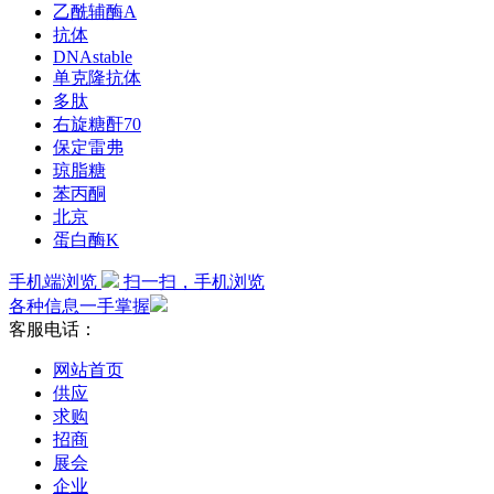
乙酰辅酶A
抗体
DNAstable
单克隆抗体
多肽
右旋糖酐70
保定雷弗
琼脂糖
苯丙酮
北京
蛋白酶K
手机端浏览
扫一扫，手机浏览
各种信息一手掌握
客服电话：
网站首页
供应
求购
招商
展会
企业