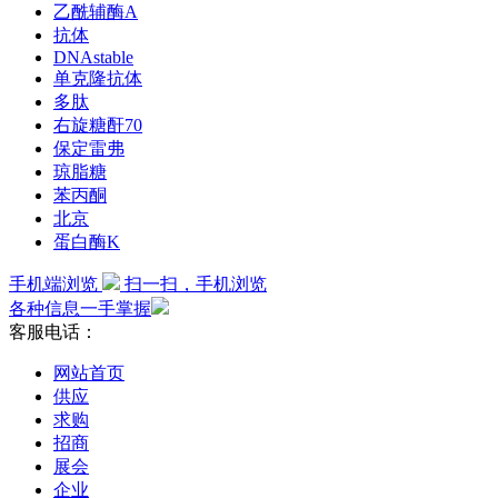
乙酰辅酶A
抗体
DNAstable
单克隆抗体
多肽
右旋糖酐70
保定雷弗
琼脂糖
苯丙酮
北京
蛋白酶K
手机端浏览
扫一扫，手机浏览
各种信息一手掌握
客服电话：
网站首页
供应
求购
招商
展会
企业