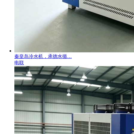
秦皇岛冷水机，承德水循…
电联