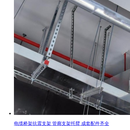
电缆桥架抗震支架 管廊支架托臂 成套配件齐全