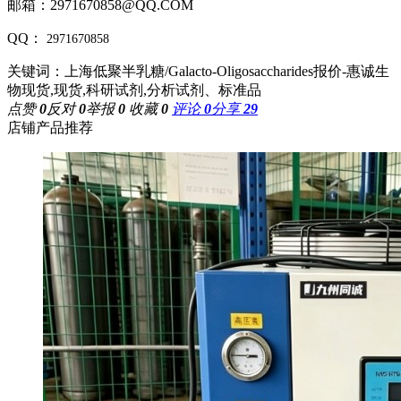
邮箱：2971670858@QQ.COM
QQ：
2971670858
关键词：上海低聚半乳糖/Galacto-Oligosaccharides报价-惠诚生
物现货,现货,科研试剂,分析试剂、标准品
点赞
0
反对
0
举报
0
收藏
0
评论
0
分享
29
店铺产品推荐