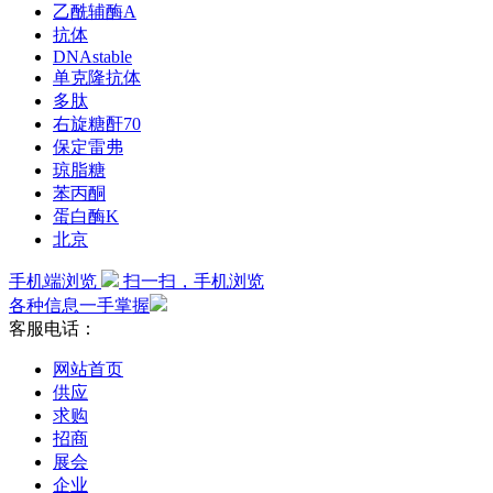
乙酰辅酶A
抗体
DNAstable
单克隆抗体
多肽
右旋糖酐70
保定雷弗
琼脂糖
苯丙酮
蛋白酶K
北京
手机端浏览
扫一扫，手机浏览
各种信息一手掌握
客服电话：
网站首页
供应
求购
招商
展会
企业