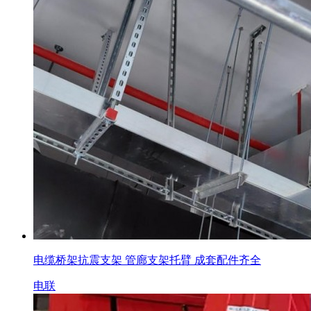
电缆桥架抗震支架 管廊支架托臂 成套配件齐全
电联