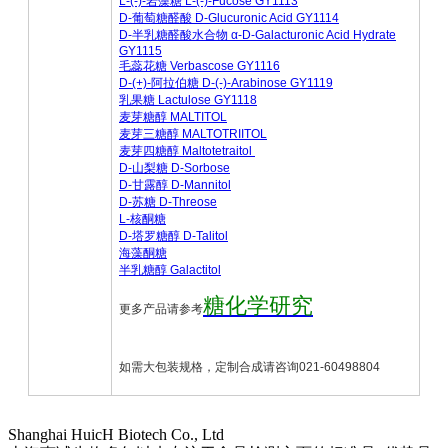
L-(-)-岩藻糖 L-(-)-Fucose GY1113
D-葡萄糖醛酸 D-Glucuro
nic Acid GY1114
D-半乳糖醛酸水合物 α-D-Galacturo
nic Acid Hydrate
GY1115
毛蕊花糖 Verbascose GY1116
D-(+)-阿拉伯糖 D-(-)-Arabinose GY1119
乳果糖 Lactulose GY1118
麦芽糖醇 MALTITOL
麦芽三糖醇 MALTOTRIITOL
麦芽四糖醇 Maltotetraitol
D-山梨糖 D-Sorbose
D-甘露醇 D-Mannitol
D-苏糖 D-Threose
L-核酮糖
D-塔罗糖醇 D-Talitol
海藻酮糖
半乳糖醇 Galactitol
糖化学研究
更多产品请参考
如需大包装规格，定制合成请咨询021-60498804
Shanghai HuicH Biotech Co., Ltd