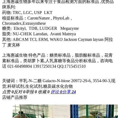
上海惠诚生物多年以来专注于食品检测方面的标准品 ,优势品
牌系列:
药物: TRC, LGC, USP LKT
植提标准品：CaroteNature , PhytoLab，
Chromadex,Extrasynthese
糖类: Elicityl, TDB, LUDGER Megazyme
脂类: NU-CHEK Larodan, Avanti Matreya
其他: ABCAM TCI, ERM, WAKO Jackson Cayman laysan 阿拉
丁 麦克林
上海惠诚生物 特色产品：糖类标准品，脂肪酸标准品，花青
素标准品，类胡萝卜素,人乳寡糖等食品分析标准品，咨询电
话 021-60498804 13917250134 QQ:1715451510
关键词：半乳-N-二糖 Galacto-N-biose 20972-29-6, 3554-90-3,现
货,科研试剂,生化试剂,糖及碳水化合物
点赞
0
反对
0
举报
0
收藏
0
评论
0
分享
24
店铺产品推荐