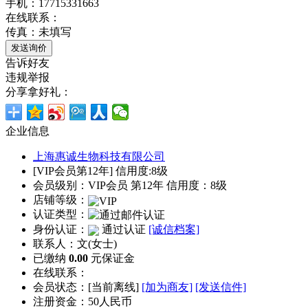
手机：17715331663
在线联系：
传真：未填写
告诉好友
违规举报
分享拿好礼：
企业信息
上海惠诚生物科技有限公司
[VIP会员第12年] 信用度:8级
会员级别：VIP会员 第12年 信用度：8级
店铺等级：
认证类型：
身份认证：
通过认证
[诚信档案]
联系人：文(女士)
已缴纳
0.00
元保证金
在线联系：
会员状态：[
当前离线
]
[加为商友]
[发送信件]
注册资金：50人民币