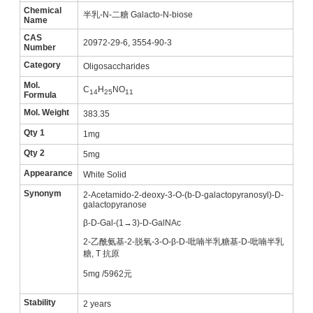
Chemical
半乳-N-二糖 Galacto-N-biose
Name
CAS
20972-29-6, 3554-90-3
Number
Category
Oligosaccharides
Mol.
C
H
NO
1
4
2
5
1
1
Formula
Mol. Weight
383.35
Qty 1
1mg
Qty 2
5mg
Appearance
White Solid
Synonym
2-Acetamido-2-deoxy-3-O-(b-D-galactopyranosyl)-D-
galactopyranose
β-D-Gal-(1→3)-D-GalNAc
2-乙酰氨基-2-脱氧-3-O-β-D-吡喃半乳糖基-D-吡喃半乳
糖, T 抗原
5mg /5962元
Stability
2 years