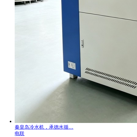
秦皇岛冷水机，承德水循…
电联